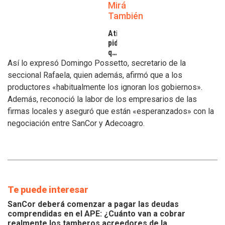
Mirá
También
Atilra
pide
que
se
Así lo expresó Domingo Possetto, secretario de la
atiendan
seccional Rafaela, quien además, afirmó que a los
los
productores «habitualmente los ignoran los gobiernos».
inconvenientes
Además, reconoció la labor de los empresarios de las
de
los
firmas locales y aseguró que están «esperanzados» con la
tamberos
negociación entre SanCor y Adecoagro.
Te puede interesar
SanCor deberá comenzar a pagar las deudas
comprendidas en el APE: ¿Cuánto van a cobrar
realmente los tamberos acreedores de la