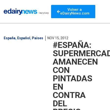
Volver a
eDairyNews.com
España
,
Español
,
Paises
NOV 15, 2012
#ESPAÑA:
SUPERMERCA
AMANECEN
CON
PINTADAS
EN
CONTRA
DEL