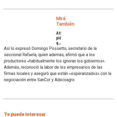
Mirá
También
Atilra
pide
que
se
Así lo expresó Domingo Possetto, secretario de la
atiendan
seccional Rafaela, quien además, afirmó que a los
los
productores «habitualmente los ignoran los gobiernos».
inconvenientes
Además, reconoció la labor de los empresarios de las
de
los
firmas locales y aseguró que están «esperanzados» con la
tamberos
negociación entre SanCor y Adecoagro.
Te puede interesar