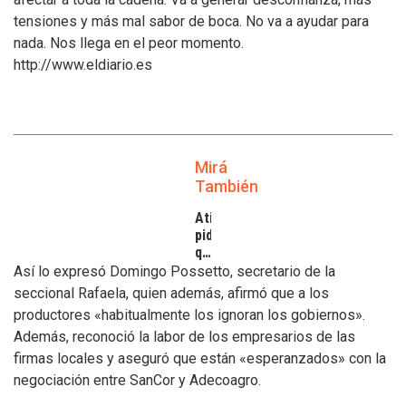
tensiones y más mal sabor de boca. No va a ayudar para
nada. Nos llega en el peor momento.
http://www.eldiario.es
Mirá
También
Atilra
pide
que
se
Así lo expresó Domingo Possetto, secretario de la
atiendan
seccional Rafaela, quien además, afirmó que a los
los
productores «habitualmente los ignoran los gobiernos».
inconvenientes
Además, reconoció la labor de los empresarios de las
de
los
firmas locales y aseguró que están «esperanzados» con la
tamberos
negociación entre SanCor y Adecoagro.