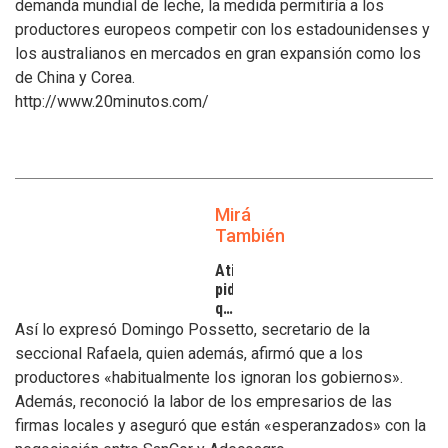
demanda mundial de leche, la medida permitiría a los
productores europeos competir con los estadounidenses y
los australianos en mercados en gran expansión como los
de China y Corea.
http://www.20minutos.com/
Mirá
También
Atilra
pide
que
se
Así lo expresó Domingo Possetto, secretario de la
atiendan
seccional Rafaela, quien además, afirmó que a los
los
productores «habitualmente los ignoran los gobiernos».
inconvenientes
Además, reconoció la labor de los empresarios de las
de
los
firmas locales y aseguró que están «esperanzados» con la
tamberos