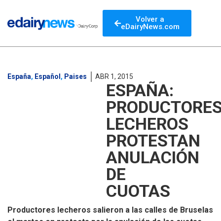
Volver a
eDairyNews.com
España
,
Español
,
Paises
ABR 1, 2015
ESPAÑA:
PRODUCTORE
LECHEROS
PROTESTAN
ANULACIÓN
DE
CUOTAS
Productores lecheros salieron a las calles de Bruselas