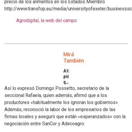
precio de los alimentos en los Estados Miembro
http://www.transfop.eu/media/universityofexeter/business
Agrodigital, la web del campo
Mirá
También
Atilra
pide
que
se
Así lo expresó Domingo Possetto, secretario de la
atiendan
seccional Rafaela, quien además, afirmó que a los
los
productores «habitualmente los ignoran los gobiernos».
inconvenientes
Además, reconoció la labor de los empresarios de las
de
los
firmas locales y aseguró que están «esperanzados» con la
tamberos
negociación entre SanCor y Adecoagro.