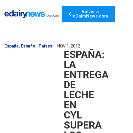
Volver a
eDairyNews.com
España
,
Español
,
Paises
NOV 1, 2012
ESPAÑA:
LA
ENTREGA
DE
LECHE
EN
CYL
SUPERA