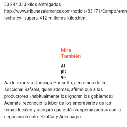
33.244.333 kilos entregados
http://www.tribunasalamanca.com/noticia/83171/Campo/entr
leche-cyl-supera-412-millones-kilos.html
Mirá
También
Atilra
pide
que
se
Así lo expresó Domingo Possetto, secretario de la
atiendan
seccional Rafaela, quien además, afirmó que a los
los
productores «habitualmente los ignoran los gobiernos».
inconvenientes
Además, reconoció la labor de los empresarios de las
de
los
firmas locales y aseguró que están «esperanzados» con la
tamberos
negociación entre SanCor y Adecoagro.