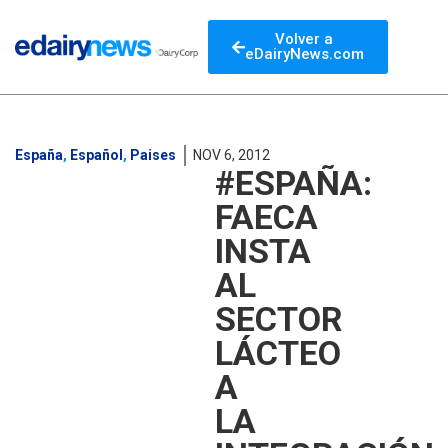
Volver a
eDairyNews.com
España
,
Español
,
Paises
NOV 6, 2012
#ESPAÑA:
FAECA
INSTA
AL
SECTOR
LÁCTEO
A
LA