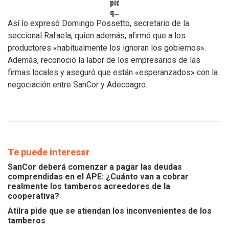
pide
que
se
Así lo expresó Domingo Possetto, secretario de la
atiendan
seccional Rafaela, quien además, afirmó que a los
los
productores «habitualmente los ignoran los gobiernos».
inconvenientes
Además, reconoció la labor de los empresarios de las
de
los
firmas locales y aseguró que están «esperanzados» con la
tamberos
negociación entre SanCor y Adecoagro.
Te puede interesar
SanCor deberá comenzar a pagar las deudas
comprendidas en el APE: ¿Cuánto van a cobrar
realmente los tamberos acreedores de la
cooperativa?
Atilra pide que se atiendan los inconvenientes de los
tamberos