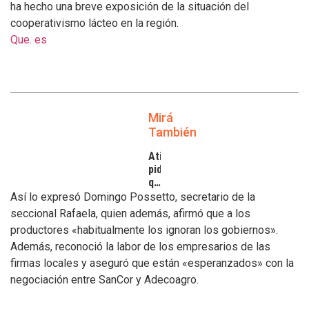
ha hecho una breve exposición de la situación del
cooperativismo lácteo en la región.
Que. es
Mirá
También
Atilra
pide
que
se
Así lo expresó Domingo Possetto, secretario de la
atiendan
seccional Rafaela, quien además, afirmó que a los
los
productores «habitualmente los ignoran los gobiernos».
inconvenientes
Además, reconoció la labor de los empresarios de las
de
los
firmas locales y aseguró que están «esperanzados» con la
tamberos
negociación entre SanCor y Adecoagro.