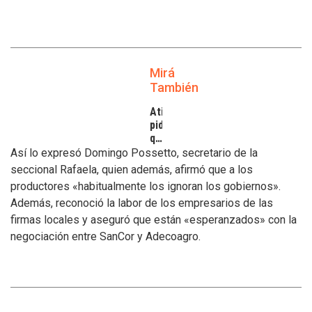
Mirá
También
Atilra
pide
que
se
Así lo expresó Domingo Possetto, secretario de la
atiendan
seccional Rafaela, quien además, afirmó que a los
los
productores «habitualmente los ignoran los gobiernos».
inconvenientes
Además, reconoció la labor de los empresarios de las
de
los
firmas locales y aseguró que están «esperanzados» con la
tamberos
negociación entre SanCor y Adecoagro.