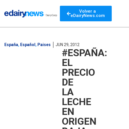
Volver a
eDairyNews.com
España
,
Español
,
Paises
JUN 29, 2012
#ESPAÑA:
EL
PRECIO
DE
LA
LECHE
EN
ORIGEN