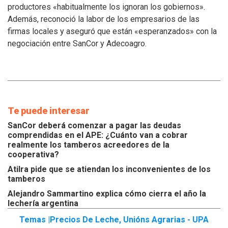
los
productores «habitualmente los ignoran los gobiernos».
inconvenientes
Además, reconoció la labor de los empresarios de las
de
los
firmas locales y aseguró que están «esperanzados» con la
tamberos
negociación entre SanCor y Adecoagro.
Te puede interesar
SanCor deberá comenzar a pagar las deudas
comprendidas en el APE: ¿Cuánto van a cobrar
realmente los tamberos acreedores de la
cooperativa?
Atilra pide que se atiendan los inconvenientes de los
tamberos
Alejandro Sammartino explica cómo cierra el año la
lechería argentina
Temas |
Precios De Leche
,
Unións Agrarias - UPA