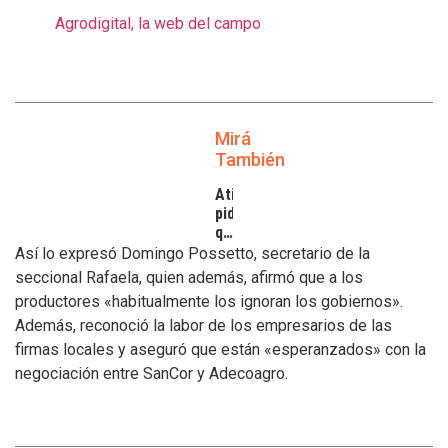
Agrodigital, la web del campo
Mirá
También
Atilra
pide
que
se
Así lo expresó Domingo Possetto, secretario de la
atiendan
seccional Rafaela, quien además, afirmó que a los
los
productores «habitualmente los ignoran los gobiernos».
inconvenientes
Además, reconoció la labor de los empresarios de las
de
los
firmas locales y aseguró que están «esperanzados» con la
tamberos
negociación entre SanCor y Adecoagro.