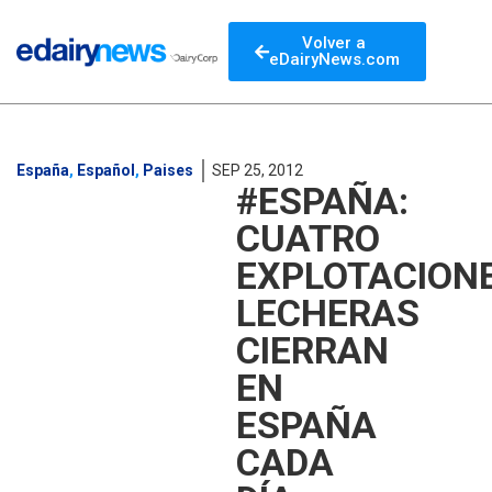
Volver a
eDairyNews.com
España
,
Español
,
Paises
SEP 25, 2012
#ESPAÑA:
CUATRO
EXPLOTACION
LECHERAS
CIERRAN
EN
ESPAÑA
CADA