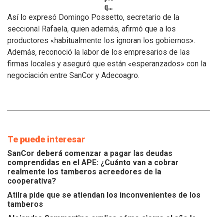
que
se
Así lo expresó Domingo Possetto, secretario de la
atiendan
seccional Rafaela, quien además, afirmó que a los
los
productores «habitualmente los ignoran los gobiernos».
inconvenientes
Además, reconoció la labor de los empresarios de las
de
los
firmas locales y aseguró que están «esperanzados» con la
tamberos
negociación entre SanCor y Adecoagro.
Te puede interesar
SanCor deberá comenzar a pagar las deudas
comprendidas en el APE: ¿Cuánto van a cobrar
realmente los tamberos acreedores de la
cooperativa?
Atilra pide que se atiendan los inconvenientes de los
tamberos