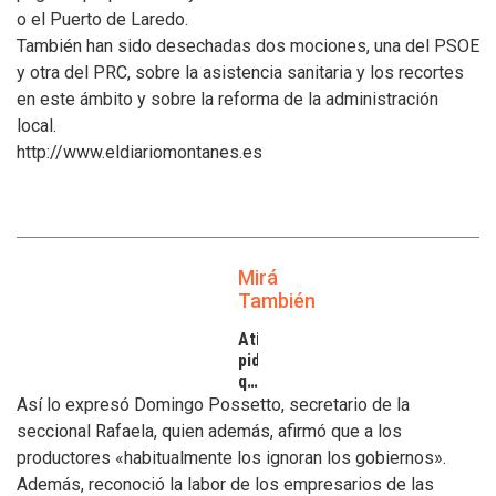
o el Puerto de Laredo.
También han sido desechadas dos mociones, una del PSOE
y otra del PRC, sobre la asistencia sanitaria y los recortes
en este ámbito y sobre la reforma de la administración
local.
http://www.eldiariomontanes.es
Mirá
También
Atilra
pide
que
se
Así lo expresó Domingo Possetto, secretario de la
atiendan
seccional Rafaela, quien además, afirmó que a los
los
productores «habitualmente los ignoran los gobiernos».
inconvenientes
Además, reconoció la labor de los empresarios de las
de