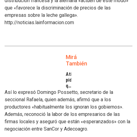
distribución francesa y la alemana «actúen de este modo»
que «favorece la discriminación de precios de las
empresas sobre la leche gallega».
http://noticias.lainformacion.com
Mirá
También
Atilra
pide
que
se
Así lo expresó Domingo Possetto, secretario de la
atiendan
seccional Rafaela, quien además, afirmó que a los
los
productores «habitualmente los ignoran los gobiernos».
inconvenientes
Además, reconoció la labor de los empresarios de las
de
los
firmas locales y aseguró que están «esperanzados» con la
tamberos
negociación entre SanCor y Adecoagro.