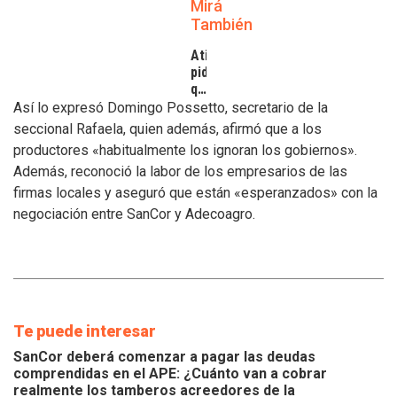
Mirá
También
Atilra
pide
que
se
Así lo expresó Domingo Possetto, secretario de la
atiendan
seccional Rafaela, quien además, afirmó que a los
los
productores «habitualmente los ignoran los gobiernos».
inconvenientes
Además, reconoció la labor de los empresarios de las
de
los
firmas locales y aseguró que están «esperanzados» con la
tamberos
negociación entre SanCor y Adecoagro.
Te puede interesar
SanCor deberá comenzar a pagar las deudas
comprendidas en el APE: ¿Cuánto van a cobrar
realmente los tamberos acreedores de la