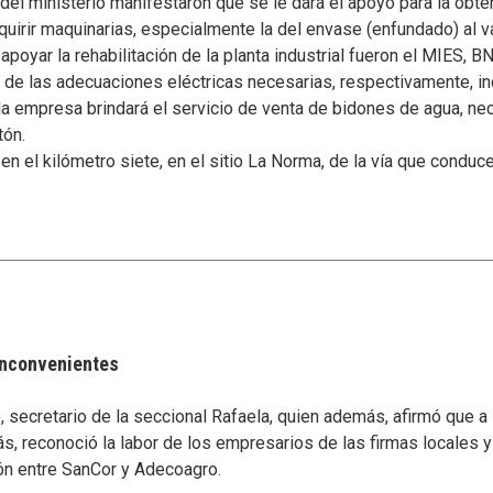
el ministerio manifestaron que se le dará el apoyo para la obten
uirir maquinarias, especialmente la del envase (enfundado) al va
poyar la rehabilitación de la planta industrial fueron el MIES, BN
y de las adecuaciones eléctricas necesarias, respectivamente, i
 empresa brindará el servicio de venta de bidones de agua, nece
tón.
n el kilómetro siete, en el sitio La Norma, de la vía que condu
 inconvenientes
secretario de la seccional Rafaela, quien además, afirmó que a
s, reconoció la labor de los empresarios de las firmas locales 
ón entre SanCor y Adecoagro.