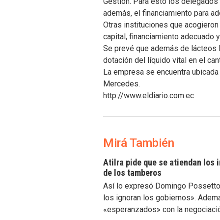
Gestión. Para esto los delegados d
además, el financiamiento para adq
Otras instituciones que acogieron a
capital, financiamiento adecuado 
Se prevé que además de lácteos la
dotación del líquido vital en el can
La empresa se encuentra ubicada e
Mercedes.
http://www.eldiario.com.ec
Mirá También
Atilra pide que se atiendan los
de los tamberos
Así lo expresó Domingo Possetto, 
los ignoran los gobiernos». Ademá
«esperanzados» con la negociaci