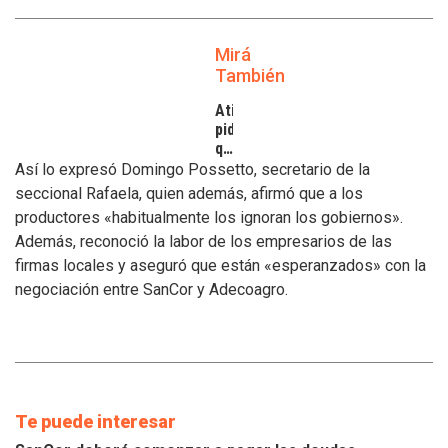
Mirá
También
Atilra
pide
que
se
Así lo expresó Domingo Possetto, secretario de la
atiendan
seccional Rafaela, quien además, afirmó que a los
los
productores «habitualmente los ignoran los gobiernos».
inconvenientes
Además, reconoció la labor de los empresarios de las
de
los
firmas locales y aseguró que están «esperanzados» con la
tamberos
negociación entre SanCor y Adecoagro.
Te puede interesar