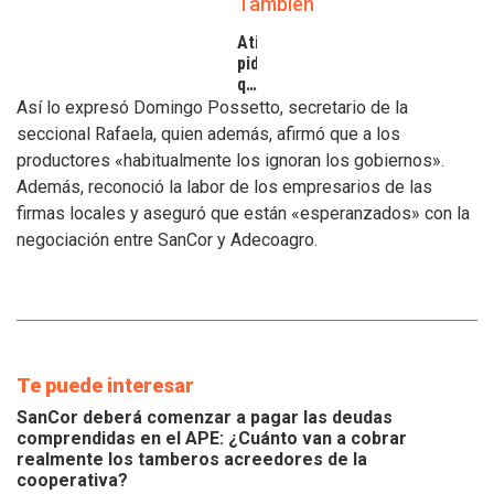
También
Atilra
pide
que
se
Así lo expresó Domingo Possetto, secretario de la
atiendan
seccional Rafaela, quien además, afirmó que a los
los
productores «habitualmente los ignoran los gobiernos».
inconvenientes
Además, reconoció la labor de los empresarios de las
de
los
firmas locales y aseguró que están «esperanzados» con la
tamberos
negociación entre SanCor y Adecoagro.
Te puede interesar
SanCor deberá comenzar a pagar las deudas
comprendidas en el APE: ¿Cuánto van a cobrar
realmente los tamberos acreedores de la
cooperativa?