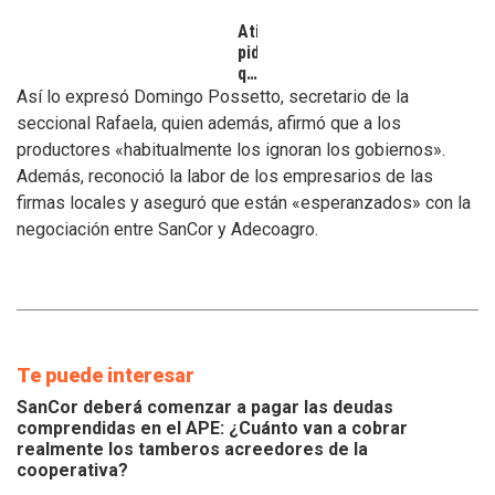
Atilra
pide
que
se
Así lo expresó Domingo Possetto, secretario de la
atiendan
seccional Rafaela, quien además, afirmó que a los
los
productores «habitualmente los ignoran los gobiernos».
inconvenientes
Además, reconoció la labor de los empresarios de las
de
los
firmas locales y aseguró que están «esperanzados» con la
tamberos
negociación entre SanCor y Adecoagro.
Te puede interesar
SanCor deberá comenzar a pagar las deudas
comprendidas en el APE: ¿Cuánto van a cobrar
realmente los tamberos acreedores de la
cooperativa?