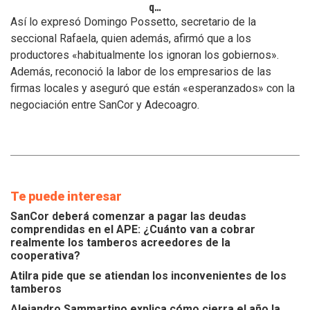
que
se
Así lo expresó Domingo Possetto, secretario de la
atiendan
seccional Rafaela, quien además, afirmó que a los
los
productores «habitualmente los ignoran los gobiernos».
inconvenientes
Además, reconoció la labor de los empresarios de las
de
los
firmas locales y aseguró que están «esperanzados» con la
tamberos
negociación entre SanCor y Adecoagro.
Te puede interesar
SanCor deberá comenzar a pagar las deudas
comprendidas en el APE: ¿Cuánto van a cobrar
realmente los tamberos acreedores de la
cooperativa?
Atilra pide que se atiendan los inconvenientes de los
tamberos
Alejandro Sammartino explica cómo cierra el año la