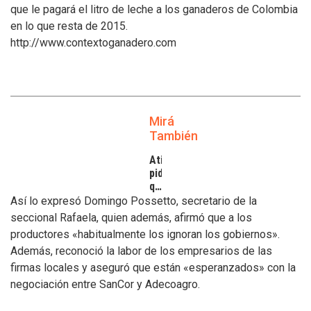
que le pagará el litro de leche a los ganaderos de Colombia
en lo que resta de 2015.
http://www.contextoganadero.com
Mirá
También
Atilra
pide
que
se
Así lo expresó Domingo Possetto, secretario de la
atiendan
seccional Rafaela, quien además, afirmó que a los
los
productores «habitualmente los ignoran los gobiernos».
inconvenientes
Además, reconoció la labor de los empresarios de las
de
los
firmas locales y aseguró que están «esperanzados» con la
tamberos
negociación entre SanCor y Adecoagro.