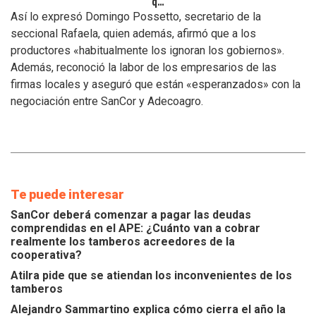
que
se
Así lo expresó Domingo Possetto, secretario de la
atiendan
seccional Rafaela, quien además, afirmó que a los
los
productores «habitualmente los ignoran los gobiernos».
inconvenientes
Además, reconoció la labor de los empresarios de las
de
los
firmas locales y aseguró que están «esperanzados» con la
tamberos
negociación entre SanCor y Adecoagro.
Te puede interesar
SanCor deberá comenzar a pagar las deudas
comprendidas en el APE: ¿Cuánto van a cobrar
realmente los tamberos acreedores de la
cooperativa?
Atilra pide que se atiendan los inconvenientes de los
tamberos
Alejandro Sammartino explica cómo cierra el año la