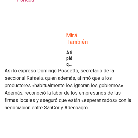
Mirá
También
Atilra
pide
que
se
Así lo expresó Domingo Possetto, secretario de la
atiendan
seccional Rafaela, quien además, afirmó que a los
los
productores «habitualmente los ignoran los gobiernos».
inconvenientes
Además, reconoció la labor de los empresarios de las
de
los
firmas locales y aseguró que están «esperanzados» con la
tamberos
negociación entre SanCor y Adecoagro.