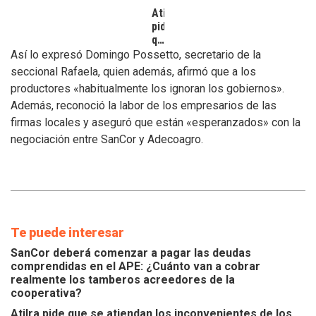
Atilra
pide
que
se
Así lo expresó Domingo Possetto, secretario de la
atiendan
seccional Rafaela, quien además, afirmó que a los
los
productores «habitualmente los ignoran los gobiernos».
inconvenientes
Además, reconoció la labor de los empresarios de las
de
los
firmas locales y aseguró que están «esperanzados» con la
tamberos
negociación entre SanCor y Adecoagro.
Te puede interesar
SanCor deberá comenzar a pagar las deudas
comprendidas en el APE: ¿Cuánto van a cobrar
realmente los tamberos acreedores de la
cooperativa?
Atilra pide que se atiendan los inconvenientes de los