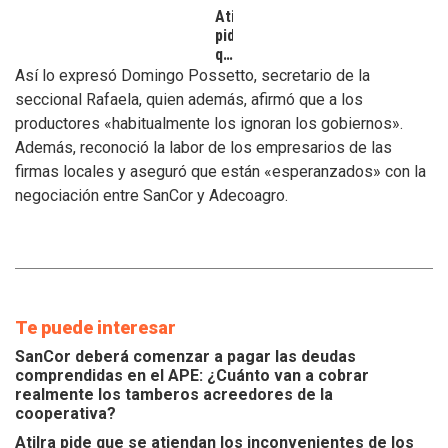
Atilra
pide
que
se
Así lo expresó Domingo Possetto, secretario de la
atiendan
seccional Rafaela, quien además, afirmó que a los
los
productores «habitualmente los ignoran los gobiernos».
inconvenientes
Además, reconoció la labor de los empresarios de las
de
los
firmas locales y aseguró que están «esperanzados» con la
tamberos
negociación entre SanCor y Adecoagro.
Te puede interesar
SanCor deberá comenzar a pagar las deudas
comprendidas en el APE: ¿Cuánto van a cobrar
realmente los tamberos acreedores de la
cooperativa?
Atilra pide que se atiendan los inconvenientes de los