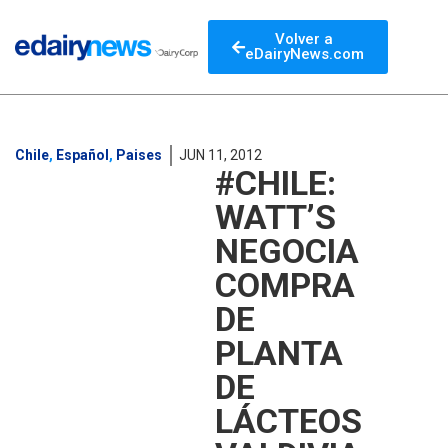
Volver a
eDairyNews.com
Chile
,
Español
,
Paises
JUN 11, 2012
#CHILE:
WATT’S
NEGOCIA
COMPRA
DE
PLANTA
DE
LÁCTEOS