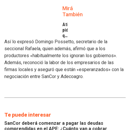
Mirá
También
Atilra
pide
que
se
Así lo expresó Domingo Possetto, secretario de la
atiendan
seccional Rafaela, quien además, afirmó que a los
los
productores «habitualmente los ignoran los gobiernos».
inconvenientes
Además, reconoció la labor de los empresarios de las
de
los
firmas locales y aseguró que están «esperanzados» con la
tamberos
negociación entre SanCor y Adecoagro.
Te puede interesar
SanCor deberá comenzar a pagar las deudas
comprendidas en el APE: ¿Cuánto van a cobrar