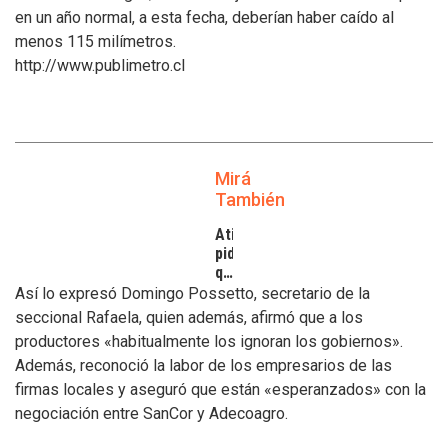
en un año normal, a esta fecha, deberían haber caído al
menos 115 milímetros.
http://www.publimetro.cl
Mirá
También
Atilra
pide
que
se
Así lo expresó Domingo Possetto, secretario de la
atiendan
seccional Rafaela, quien además, afirmó que a los
los
productores «habitualmente los ignoran los gobiernos».
inconvenientes
Además, reconoció la labor de los empresarios de las
de
los
firmas locales y aseguró que están «esperanzados» con la
tamberos
negociación entre SanCor y Adecoagro.