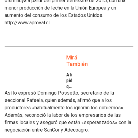
disminuya a partir del primer semestre de 2015, con una
menor producción de leche en la Unión Europea y un
aumento del consumo de los Estados Unidos.
http://www.aproval.cl
Mirá
También
Atilra
pide
que
se
Así lo expresó Domingo Possetto, secretario de la
atiendan
seccional Rafaela, quien además, afirmó que a los
los
productores «habitualmente los ignoran los gobiernos».
inconvenientes
Además, reconoció la labor de los empresarios de las
de
los
firmas locales y aseguró que están «esperanzados» con la
tamberos
negociación entre SanCor y Adecoagro.