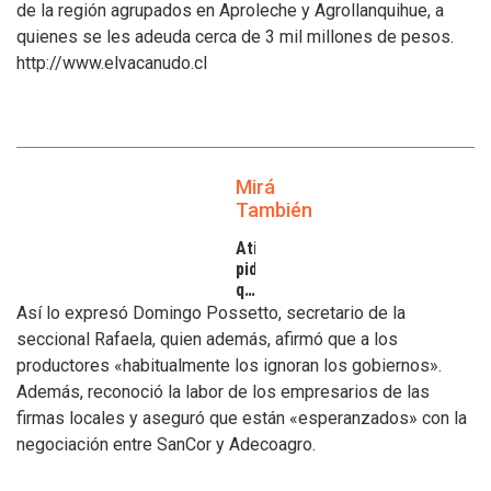
de la región agrupados en Aproleche y Agrollanquihue, a
quienes se les adeuda cerca de 3 mil millones de pesos.
http://www.elvacanudo.cl
Mirá
También
Atilra
pide
que
se
Así lo expresó Domingo Possetto, secretario de la
atiendan
seccional Rafaela, quien además, afirmó que a los
los
productores «habitualmente los ignoran los gobiernos».
inconvenientes
Además, reconoció la labor de los empresarios de las
de
los
firmas locales y aseguró que están «esperanzados» con la
tamberos
negociación entre SanCor y Adecoagro.