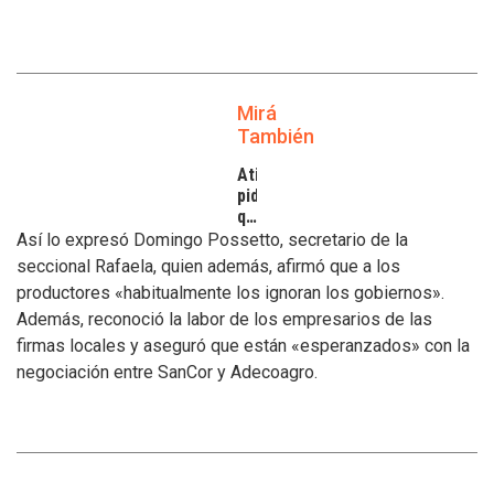
Mirá
También
Atilra
pide
que
se
Así lo expresó Domingo Possetto, secretario de la
atiendan
seccional Rafaela, quien además, afirmó que a los
los
productores «habitualmente los ignoran los gobiernos».
inconvenientes
Además, reconoció la labor de los empresarios de las
de
los
firmas locales y aseguró que están «esperanzados» con la
tamberos
negociación entre SanCor y Adecoagro.