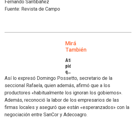
Fernando Santibáñez
Fuente: Revista de Campo
Mirá
También
Atilra
pide
que
se
Así lo expresó Domingo Possetto, secretario de la
atiendan
seccional Rafaela, quien además, afirmó que a los
los
productores «habitualmente los ignoran los gobiernos».
inconvenientes
Además, reconoció la labor de los empresarios de las
de
los
firmas locales y aseguró que están «esperanzados» con la
tamberos
negociación entre SanCor y Adecoagro.