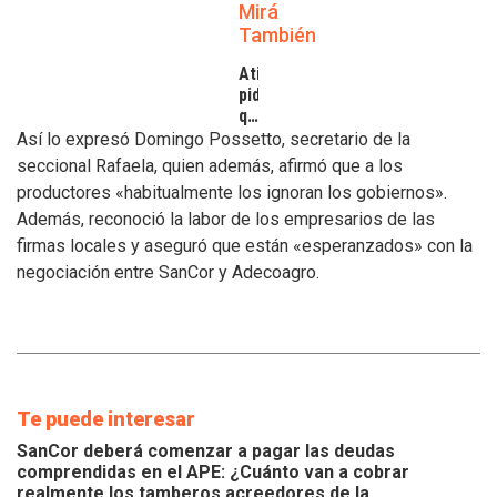
Mirá
También
Atilra
pide
que
se
Así lo expresó Domingo Possetto, secretario de la
atiendan
seccional Rafaela, quien además, afirmó que a los
los
productores «habitualmente los ignoran los gobiernos».
inconvenientes
Además, reconoció la labor de los empresarios de las
de
los
firmas locales y aseguró que están «esperanzados» con la
tamberos
negociación entre SanCor y Adecoagro.
Te puede interesar
SanCor deberá comenzar a pagar las deudas
comprendidas en el APE: ¿Cuánto van a cobrar
realmente los tamberos acreedores de la