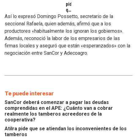
pide
que
se
Así lo expresó Domingo Possetto, secretario de la
atiendan
seccional Rafaela, quien además, afirmó que a los
los
productores «habitualmente los ignoran los gobiernos».
inconvenientes
Además, reconoció la labor de los empresarios de las
de
los
firmas locales y aseguró que están «esperanzados» con la
tamberos
negociación entre SanCor y Adecoagro.
Te puede interesar
SanCor deberá comenzar a pagar las deudas
comprendidas en el APE: ¿Cuánto van a cobrar
realmente los tamberos acreedores de la
cooperativa?
Atilra pide que se atiendan los inconvenientes de los
tamberos