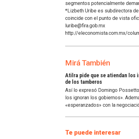
segmentos potencialmente demand
*Lizbeth Uribe es subdirectora d
coincide con el punto de vista ofic
luribe@fira.gob.mx
http://eleconomista.com.mx/colu
Mirá También
Atilra pide que se atiendan los
de los tamberos
Así lo expresó Domingo Possetto, 
los ignoran los gobiernos». Ademá
«esperanzados» con la negociaci
Te puede interesar