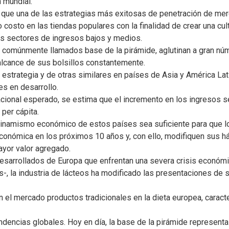
 mundial.
ere que una de las estrategias más exitosas de penetración de me
o costo en las tiendas populares con la finalidad de crear una c
los sectores de ingresos bajos y medios.
 comúnmente llamados base de la pirámide, aglutinan a gran n
 alcance de sus bolsillos constantemente.
strategia y de otras similares en países de Asia y América Lati
s en desarrollo.
lacional esperado, se estima que el incremento en los ingresos s
 per cápita.
dinamismo económico de estos países sea suficiente para que l
económica en los próximos 10 años y, con ello, modifiquen sus
ayor valor agregado.
esarrollados de Europa que enfrentan una severa crisis económi
, la industria de lácteos ha modificado las presentaciones de
 en el mercado productos tradicionales en la dieta europea, carac
dencias globales. Hoy en día, la base de la pirámide represent