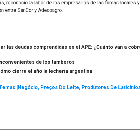
s, reconoció la labor de los empresarios de las firmas locales 
ón entre SanCor y Adecoagro.
r las deudas comprendidas en el APE: ¿Cuánto van a cobr
s inconvenientes de los tamberos
ómo cierra el año la lechería argentina
Temas |
Negócio
,
Preços Do Leite
,
Produtores De Laticínio