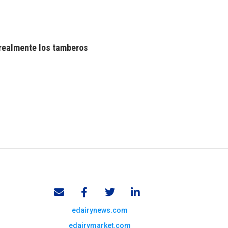
realmente los tamberos
edairynews.com
edairymarket.com