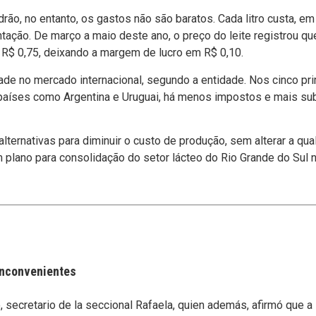
drão, no entanto, os gastos não são baratos. Cada litro custa, e
tação. De março a maio deste ano, o preço do leite registrou q
 a R$ 0,75, deixando a margem de lucro em R$ 0,10.
dade no mercado internacional, segundo a entidade. Nos cinco p
í­ses como Argentina e Uruguai, há menos impostos e mais subs
lternativas para diminuir o custo de produção, sem alterar a qua
m plano para consolidação do setor lácteo do Rio Grande do Sul
 inconvenientes
secretario de la seccional Rafaela, quien además, afirmó que a