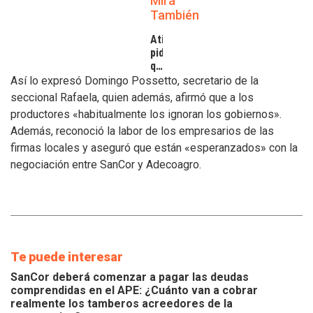
Mirá
También
Atilra
pide
que
se
Así lo expresó Domingo Possetto, secretario de la
atiendan
seccional Rafaela, quien además, afirmó que a los
los
productores «habitualmente los ignoran los gobiernos».
inconvenientes
Además, reconoció la labor de los empresarios de las
de
los
firmas locales y aseguró que están «esperanzados» con la
tamberos
negociación entre SanCor y Adecoagro.
Te puede interesar
SanCor deberá comenzar a pagar las deudas
comprendidas en el APE: ¿Cuánto van a cobrar
realmente los tamberos acreedores de la