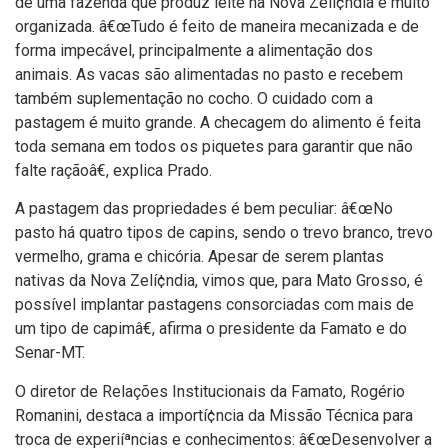
de uma fazenda que produz leite na Nova Zelí¢ndia é muito
organizada. â€œTudo é feito de maneira mecanizada e de
forma impecável, principalmente a alimentação dos
animais. As vacas são alimentadas no pasto e recebem
também suplementação no cocho. O cuidado com a
pastagem é muito grande. A checagem do alimento é feita
toda semana em todos os piquetes para garantir que não
falte raçãoâ€, explica Prado.
A pastagem das propriedades é bem peculiar: â€œNo
pasto há quatro tipos de capins, sendo o trevo branco, trevo
vermelho, grama e chicória. Apesar de serem plantas
nativas da Nova Zelí¢ndia, vimos que, para Mato Grosso, é
possí­vel implantar pastagens consorciadas com mais de
um tipo de capimâ€, afirma o presidente da Famato e do
Senar-MT.
O diretor de Relações Institucionais da Famato, Rogério
Romanini, destaca a importí¢ncia da Missão Técnica para
troca de experiíªncias e conhecimentos: â€œDesenvolver a