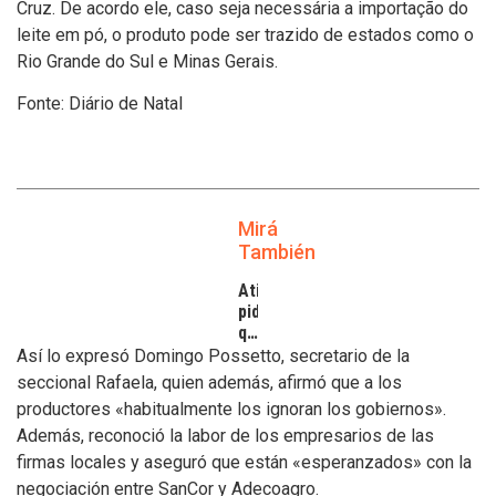
Cruz. De acordo ele, caso seja necessária a importação do
leite em pó, o produto pode ser trazido de estados como o
Rio Grande do Sul e Minas Gerais.
Fonte: Diário de Natal
Mirá
También
Atilra
pide
que
se
Así lo expresó Domingo Possetto, secretario de la
atiendan
seccional Rafaela, quien además, afirmó que a los
los
productores «habitualmente los ignoran los gobiernos».
inconvenientes
Además, reconoció la labor de los empresarios de las
de
los
firmas locales y aseguró que están «esperanzados» con la
tamberos
negociación entre SanCor y Adecoagro.