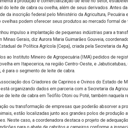
amenta a produção e comercialização de leite no setor, estabele
l do leite de cabra ou ovelha, além de seus derivados. Antes d
de da inscrição federal pelo Ministério da Agricultura, Pecuári
s e ovelhas podem oferecer seus produtos ao mercado formal de t
ganhou impulso a implantação de pequenas indústrias para a tran
em Minas Gerais, diz Aurora Maria Guimarães Gouveia, coordenad
adual de Polí­tica Agrí­cola (Cepa), criada pela Secretaria da Agr
s ao Instituto Mineiro de Agropecuária (IMA) pedidos de regist
ovelha em Itapecerica, na região Centro-Oeste, e Jabuticatubas, n
l, é para o segmento de leite de cabra.
 Associação dos Criadores de Caprinos e Ovinos do Estado de Mi
, está organizando dados em parceria com a Secretaria da Agricu
ase de leite de cabra em Teófilo Otoni ou Poté, também naquela r
tação ou transformação de empresas que poderão absorver a pro
imais, estão localizadas junto aos grandes polos de produção 
ores. Neste caso, a coordenadora destaca o projeto de adequação 
ndições para o abate de cabritos e carneiros conforme a inspeç