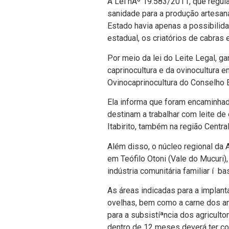
A Lei nÂº 19.583/2011, que regul
sanidade para a produção artesana
Estado havia apenas a possibilida
estadual, os criatórios de cabra
Por meio da lei do Leite Legal, 
caprinocultura e da ovinocultura 
Ovinocaprinocultura do Conselho Est
Ela informa que foram encaminhado
destinam a trabalhar com leite de 
Itabirito, também na região Centra
Além disso, o núcleo regional da
em Teófilo Otoni (Vale do Mucuri)
indústria comunitária familiar í b
As áreas indicadas para a implan
ovelhas, bem como a carne dos an
para a subsistíªncia dos agricult
dentro de 12 meses deverá ter co