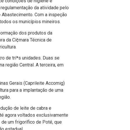
ce condições de higiene e
a regulamentação da atividade pelo
a e Abastecimento. Com a inspeção
odos os municí­pios mineiros.
sformação dos produtos da
ora da Cí¢mara Técnica de
icultura.
ro de tríªs unidades. Duas se
a região Central. A terceira, em
nas Gerais (Caprileite Accomig)
ltura para a implantação de uma
egião.
dução de leite de cabra e
até agora voltados exclusivamente
de um frigorí­fico de Poté, que
ão estadual.