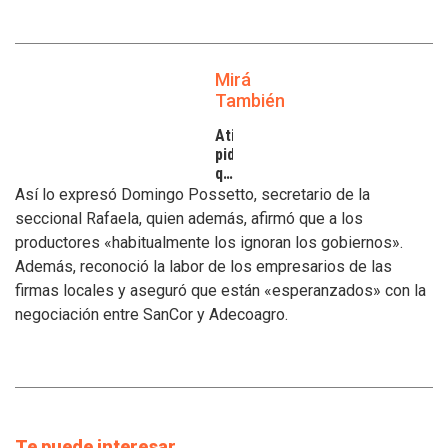
Mirá
También
Atilra
pide
que
se
Así lo expresó Domingo Possetto, secretario de la
atiendan
seccional Rafaela, quien además, afirmó que a los
los
productores «habitualmente los ignoran los gobiernos».
inconvenientes
Además, reconoció la labor de los empresarios de las
de
los
firmas locales y aseguró que están «esperanzados» con la
tamberos
negociación entre SanCor y Adecoagro.
Te puede interesar