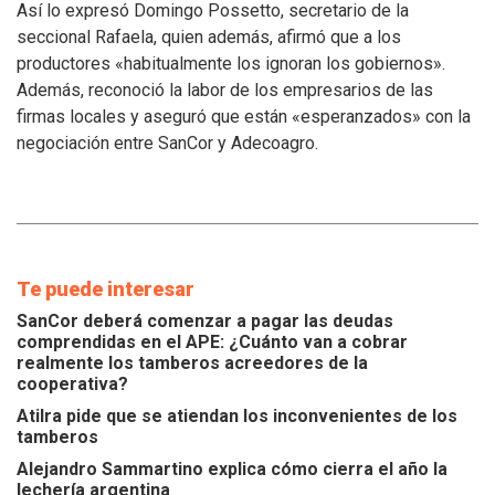
se
Así lo expresó Domingo Possetto, secretario de la
atiendan
seccional Rafaela, quien además, afirmó que a los
los
productores «habitualmente los ignoran los gobiernos».
inconvenientes
Además, reconoció la labor de los empresarios de las
de
los
firmas locales y aseguró que están «esperanzados» con la
tamberos
negociación entre SanCor y Adecoagro.
Te puede interesar
SanCor deberá comenzar a pagar las deudas
comprendidas en el APE: ¿Cuánto van a cobrar
realmente los tamberos acreedores de la
cooperativa?
Atilra pide que se atiendan los inconvenientes de los
tamberos
Alejandro Sammartino explica cómo cierra el año la
lechería argentina