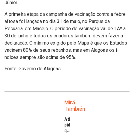
Júnior.
A primeira etapa da campanha de vacinação contra a febre
aftosa foi lançada no dia 31 de maio, no Parque da
Pecuária, em Maceió. O perí­odo de vacinação vai de 1Âº a
30 de junho e todos os criadores também devem fazer a
declaração. O mí­nimo exigido pelo Mapa é que os Estados
vacinem 80% de seus rebanhos, mas em Alagoas os í­
ndices sempre são acima de 95%.
Fonte: Governo de Alagoas
Mirá
También
Atilra
pide
que