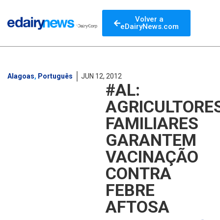
Volver a
eDairyNews.com
Alagoas
,
Português
JUN 12, 2012
#AL:
AGRICULTORE
FAMILIARES
GARANTEM
VACINAÇÃO
CONTRA
FEBRE
AFTOSA