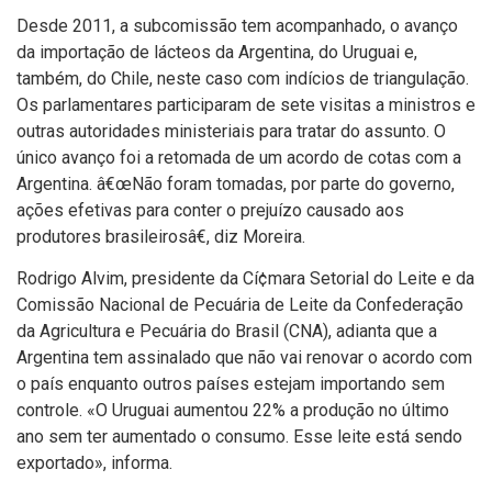
Desde 2011, a subcomissão tem acompanhado, o avanço
da importação de lácteos da Argentina, do Uruguai e,
também, do Chile, neste caso com indí­cios de triangulação.
Os parlamentares participaram de sete visitas a ministros e
outras autoridades ministeriais para tratar do assunto. O
único avanço foi a retomada de um acordo de cotas com a
Argentina. â€œNão foram tomadas, por parte do governo,
ações efetivas para conter o prejuí­zo causado aos
produtores brasileirosâ€, diz Moreira.
Rodrigo Alvim, presidente da Cí¢mara Setorial do Leite e da
Comissão Nacional de Pecuária de Leite da Confederação
da Agricultura e Pecuária do Brasil (CNA), adianta que a
Argentina tem assinalado que não vai renovar o acordo com
o paí­s enquanto outros paí­ses estejam importando sem
controle. «O Uruguai aumentou 22% a produção no último
ano sem ter aumentado o consumo. Esse leite está sendo
exportado», informa.