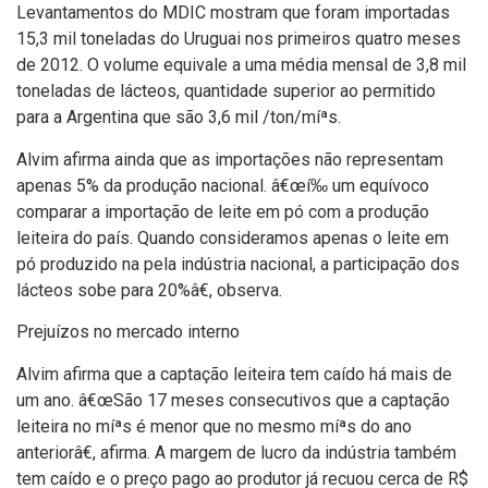
Levantamentos do MDIC mostram que foram importadas
15,3 mil toneladas do Uruguai nos primeiros quatro meses
de 2012. O volume equivale a uma média mensal de 3,8 mil
toneladas de lácteos, quantidade superior ao permitido
para a Argentina que são 3,6 mil /ton/míªs.
Alvim afirma ainda que as importações não representam
apenas 5% da produção nacional. â€œí‰ um equí­voco
comparar a importação de leite em pó com a produção
leiteira do paí­s. Quando consideramos apenas o leite em
pó produzido na pela indústria nacional, a participação dos
lácteos sobe para 20%â€, observa.
Prejuí­zos no mercado interno
Alvim afirma que a captação leiteira tem caí­do há mais de
um ano. â€œSão 17 meses consecutivos que a captação
leiteira no míªs é menor que no mesmo míªs do ano
anteriorâ€, afirma. A margem de lucro da indústria também
tem caí­do e o preço pago ao produtor já recuou cerca de R$