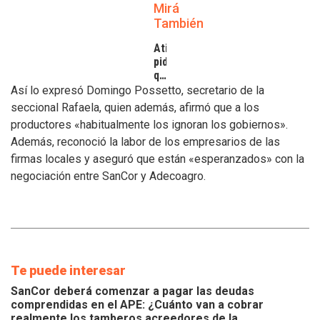
Mirá
También
Atilra
pide
que
se
Así lo expresó Domingo Possetto, secretario de la
atiendan
seccional Rafaela, quien además, afirmó que a los
los
productores «habitualmente los ignoran los gobiernos».
inconvenientes
Además, reconoció la labor de los empresarios de las
de
los
firmas locales y aseguró que están «esperanzados» con la
tamberos
negociación entre SanCor y Adecoagro.
Te puede interesar
SanCor deberá comenzar a pagar las deudas
comprendidas en el APE: ¿Cuánto van a cobrar
realmente los tamberos acreedores de la