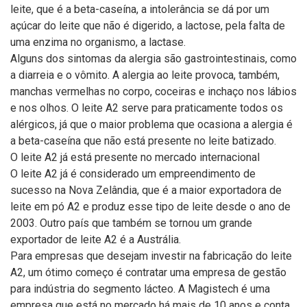
leite, que é a beta-caseína, a intolerância se dá por um
açúcar do leite que não é digerido, a lactose, pela falta de
uma enzima no organismo, a lactase.
Alguns dos sintomas da alergia são gastrointestinais, como
a diarreia e o vômito. A alergia ao leite provoca, também,
manchas vermelhas no corpo, coceiras e inchaço nos lábios
e nos olhos. O leite A2 serve para praticamente todos os
alérgicos, já que o maior problema que ocasiona a alergia é
a beta-caseína que não está presente no leite batizado.
O leite A2 já está presente no mercado internacional
O leite A2 já é considerado um empreendimento de
sucesso na Nova Zelândia, que é a maior exportadora de
leite em pó A2 e produz esse tipo de leite desde o ano de
2003. Outro país que também se tornou um grande
exportador de leite A2 é a Austrália.
Para empresas que desejam investir na fabricação do leite
A2, um ótimo começo é contratar uma empresa de gestão
para indústria do segmento lácteo. A Magistech é uma
empresa que está no mercado há mais de 10 anos e conta