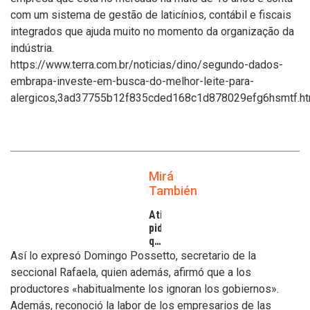
com um sistema de gestão de laticínios, contábil e fiscais
integrados que ajuda muito no momento da organização da
indústria.
https://www.terra.com.br/noticias/dino/segundo-dados-
embrapa-investe-em-busca-do-melhor-leite-para-
alergicos,3ad37755b12f835cded168c1d878029efg6hsmtf.ht
Mirá
También
Atilra
pide
que
se
Así lo expresó Domingo Possetto, secretario de la
atiendan
seccional Rafaela, quien además, afirmó que a los
los
productores «habitualmente los ignoran los gobiernos».
inconvenientes
Además, reconoció la labor de los empresarios de las
de