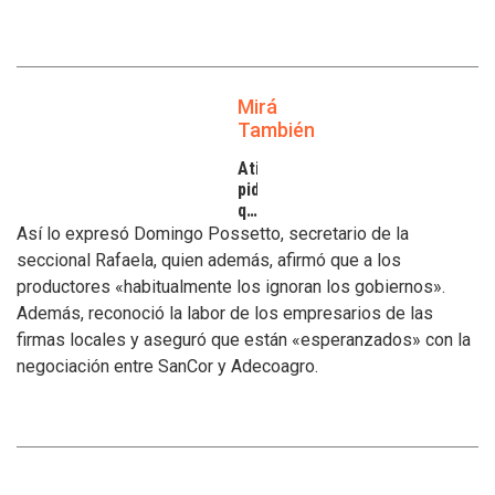
Mirá
También
Atilra
pide
que
se
Así lo expresó Domingo Possetto, secretario de la
atiendan
seccional Rafaela, quien además, afirmó que a los
los
productores «habitualmente los ignoran los gobiernos».
inconvenientes
Además, reconoció la labor de los empresarios de las
de
los
firmas locales y aseguró que están «esperanzados» con la
tamberos
negociación entre SanCor y Adecoagro.