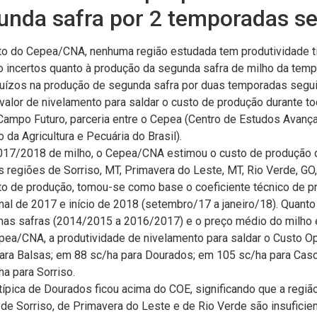
gunda safra por 2 temporadas s
 do Cepea/CNA, nenhuma região estudada tem produtividade típi
ão incertos quanto à produção da segunda safra de milho da te
juízos na produção de segunda safra por duas temporadas segui
valor de nivelamento para saldar o custo de produção durante 
ampo Futuro, parceria entre o Cepea (Centro de Estudos Avanç
da Agricultura e Pecuária do Brasil).
a 2017/2018 de milho, o Cepea/CNA estimou o custo de produção 
 regiões de Sorriso, MT, Primavera do Leste, MT, Rio Verde, GO
sto de produção, tomou-se como base o coeficiente técnico de 
l de 2017 e início de 2018 (setembro/17 a janeiro/18). Quanto 
imas safras (2014/2015 a 2016/2017) e o preço médio do milho 
pea/CNA, a produtividade de nivelamento para saldar o Custo Ope
ra Balsas; em 88 sc/ha para Dourados; em 105 sc/ha para Casc
a para Sorriso.
típica de Dourados ficou acima do COE, significando que a regiã
 de Sorriso, de Primavera do Leste e de Rio Verde são insuficie