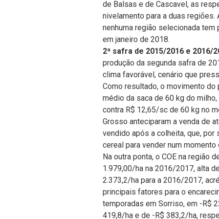
de Balsas e de Cascavel, as resp
nivelamento para a duas regiões. A
nenhuma região selecionada tem pr
em janeiro de 2018.
2ª safra de 2015/2016 e 2016/
produção da segunda safra de 201
clima favorável, cenário que pres
Como resultado, o movimento do p
médio da saca de 60 kg do milho, 
contra R$ 12,65/sc de 60 kg no 
Grosso anteciparam a venda de até
vendido após a colheita, que, por
cereal para vender num momento d
Na outra ponta, o COE na região 
1.979,00/ha na 2016/2017, alta d
2.373,2/ha para a 2016/2017, acr
principais fatores para o encarec
temporadas em Sorriso, em -R$ 22
419,8/ha e de -R$ 383,2/ha, resp