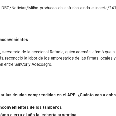
o-DBO/Noticias/Milho-producao-da-safrinha-ainda-e-incerta/24
 inconvenientes
secretario de la seccional Rafaela, quien además, afirmó que a
s, reconoció la labor de los empresarios de las firmas locales 
ón entre SanCor y Adecoagro.
r las deudas comprendidas en el APE: ¿Cuánto van a cobr
s inconvenientes de los tamberos
ómo cierra el año la lechería argentina