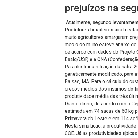
prejuízos na se
Atualmente, segundo levantamento
Produtores brasileiros ainda est
muito agricultores amargaram pre
médio do milho esteve abaixo do 
de acordo com dados do Projeto C
Esalq/USP, e a CNA (Confederação 
Para ilustrar a situação da safr
geneticamente modificado, para as
Balsas, MA. Para o cálculo do cu
preços médios dos insumos do fina
produtividade média das três últ
Diante disso, de acordo com o Ce
estimada em 74 sacas de 60 kg pa
Primavera do Leste e em 114 sc/h
Nesta simulação, a produtividade 
COE. Já as produtividades típicas