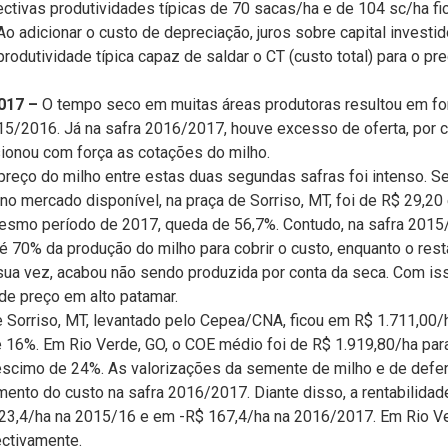
ectivas produtividades típicas de 70 sacas/ha e de 104 sc/ha f
o adicionar o custo de depreciação, juros sobre capital investid
odutividade típica capaz de saldar o CT (custo total) para o pr
2017 –
O tempo seco em muitas áreas produtoras resultou em fo
5/2016. Já na safra 2016/2017, houve excesso de oferta, por 
sionou com força as cotações do milho.
reço do milho entre estas duas segundas safras foi intenso. S
no mercado disponível, na praça de Sorriso, MT, foi de R$ 29,20
mesmo período de 2017, queda de 56,7%. Contudo, na safra 2015
 70% da produção do milho para cobrir o custo, enquanto o rest
 sua vez, acabou não sendo produzida por conta da seca. Com is
e preço em alto patamar.
de Sorriso, MT, levantado pelo Cepea/CNA, ficou em R$ 1.711,00
e 16%. Em Rio Verde, GO, o COE médio foi de R$ 1.919,80/ha par
éscimo de 24%. As valorizações da semente de milho e de defe
imento do custo na safra 2016/2017. Diante disso, a rentabilidad
3,4/ha na 2015/16 e em -R$ 167,4/ha na 2016/2017. Em Rio Ver
ectivamente.