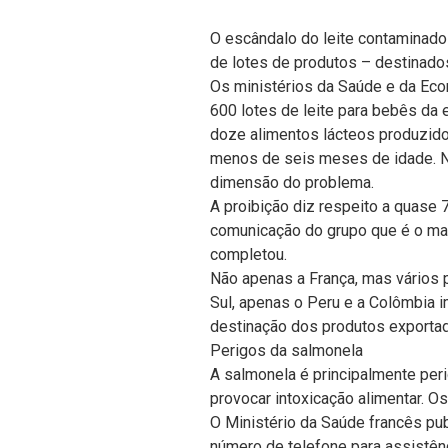
O escândalo do leite contaminado
de lotes de produtos – destinados
Os ministérios da Saúde e da Ec
600 lotes de leite para bebês da
doze alimentos lácteos produzido
menos de seis meses de idade. No
dimensão do problema.
A proibição diz respeito a quase 
comunicação do grupo que é o mai
completou.
Não apenas a França, mas vários p
Sul, apenas o Peru e a Colômbia 
destinação dos produtos exporta
Perigos da salmonela
A salmonela é principalmente per
provocar intoxicação alimentar. O
O Ministério da Saúde francês pu
número de telefone para assistênc