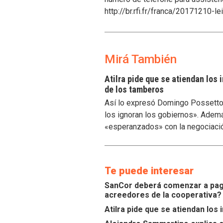
http://br.rfi.fr/franca/20171210
Mirá También
Atilra pide que se atiendan los
de los tamberos
Así lo expresó Domingo Possetto, 
los ignoran los gobiernos». Ademá
«esperanzados» con la negociaci
Te puede interesar
SanCor deberá comenzar a paga
acreedores de la cooperativa?
Atilra pide que se atiendan lo