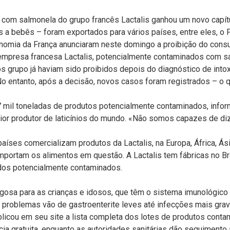
 com salmonela do grupo francês Lactalis ganhou um novo capít
 a bebês – foram exportados para vários países, entre eles, o 
onomia da França anunciaram neste domingo a proibição do cons
 empresa francesa Lactalis, potencialmente contaminados com sa
s grupo já haviam sido proibidos depois do diagnóstico de int
 entanto, após a decisão, novos casos foram registrados – o q
7 mil toneladas de produtos potencialmente contaminados, inform
or produtor de laticínios do mundo. «Não somos capazes de diz
aíses comercializam produtos da Lactalis, na Europa, África, Ás
importam os alimentos em questão. A Lactalis tem fábricas no Br
dos potencialmente contaminados.
igosa para as crianças e idosos, que têm o sistema imunológico 
s problemas vão de gastroenterite leves até infecções mais grav
blicou em seu site a lista completa dos lotes de produtos conta
ia gratuita, enquanto as autoridades sanitárias dão seguimento 