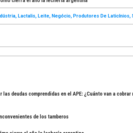
ómo cierra el año la lechería argentina
ndústria
,
Lactalis
,
Leite
,
Negócio
,
Produtores De Laticínios
,
 las deudas comprendidas en el APE: ¿Cuánto van a cobrar 
 inconvenientes de los tamberos