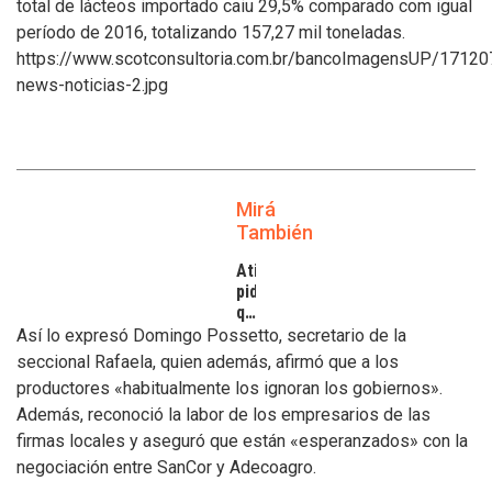
total de lácteos importado caiu 29,5% comparado com igual
período de 2016, totalizando 157,27 mil toneladas.
https://www.scotconsultoria.com.br/bancoImagensUP/17120
news-noticias-2.jpg
Mirá
También
Atilra
pide
que
se
Así lo expresó Domingo Possetto, secretario de la
atiendan
seccional Rafaela, quien además, afirmó que a los
los
productores «habitualmente los ignoran los gobiernos».
inconvenientes
Además, reconoció la labor de los empresarios de las
de
los
firmas locales y aseguró que están «esperanzados» con la
tamberos
negociación entre SanCor y Adecoagro.