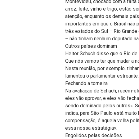
Montevidéu, chocado com a falta 
arroz, leite, vinho e trigo, estã
atenção, enquanto os demais país
importantes em que o Brasil não p
três estados do Sul – Rio Grande 
– não tinham nenhum deputado na 
Outros países dominam
Heitor Schuch disse que o Rio de 
Que nós vamos ter que mudar a n
Nesta reunião, por exemplo, tinha
lamentou o parlamentar estreante.
Fechando a torneira
Na avaliação de Schuch, recém-ele
eles vão aprovar, e eles vão fecha
sendo dominado pelos outros». Se
indica, para São Paulo está muito
compensação, é aquela velha polí
essa nossa estratégia».
Engolidos pelas decisões