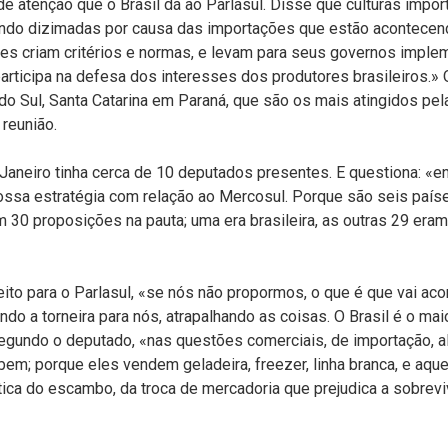
de atenção que o Brasil dá ao Parlasul. Disse que culturas imp
o sendo dizimadas por causa das importações que estão acontecend
es criam critérios e normas, e levam para seus governos impl
articipa na defesa dos interesses dos produtores brasileiros.»
do Sul, Santa Catarina em Paraná, que são os mais atingidos pe
reunião.
Janeiro tinha cerca de 10 deputados presentes. E questiona: «e
ossa estratégia com relação ao Mercosul. Porque são seis paí
m 30 proposições na pauta; uma era brasileira, as outras 29 era
ito para o Parlasul, «se nós não propormos, o que é que vai aco
ndo a torneira para nós, atrapalhando as coisas. O Brasil é o ma
gundo o deputado, «nas questões comerciais, de importação, al
 bem; porque eles vendem geladeira, freezer, linha branca, e aqu
tica do escambo, da troca de mercadoria que prejudica a sobrevi