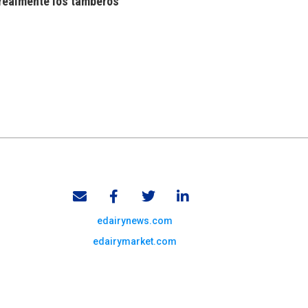
realmente los tamberos
edairynews.com
edairymarket.com