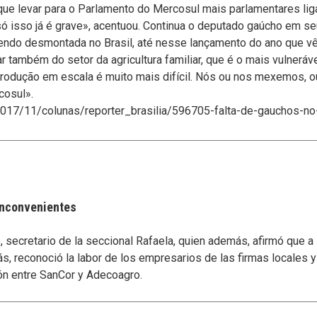
que levar para o Parlamento do Mercosul mais parlamentares liga
só isso já é grave», acentuou. Continua o deputado gaúcho em se
 sendo desmontada no Brasil, até nesse lançamento do ano que vê
também do setor da agricultura familiar, que é o mais vulnerável
rodução em escala é muito mais difícil. Nós ou nos mexemos, 
cosul».
/2017/11/colunas/reporter_brasilia/596705-falta-de-gauchos-no-
 inconvenientes
secretario de la seccional Rafaela, quien además, afirmó que a
s, reconoció la labor de los empresarios de las firmas locales 
ón entre SanCor y Adecoagro.