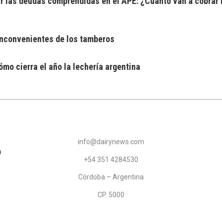
 las deudas comprendidas en el APE: ¿Cuánto van a cobrar 
 inconvenientes de los tamberos
mo cierra el año la lechería argentina
info@dairynews.com
+54 351 4284530
Córdoba – Argentina
CP. 5000