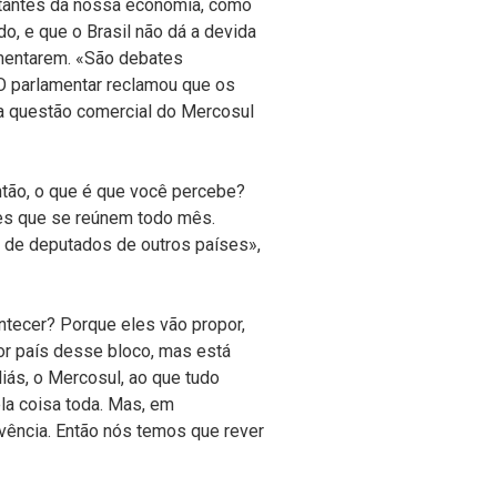
ortantes da nossa economia, como
o, e que o Brasil não dá a devida
ementarem. «São debates
 O parlamentar reclamou que os
la questão comercial do Mercosul
ntão, o que é que você percebe?
ses que se reúnem todo mês.
m de deputados de outros países»,
ntecer? Porque eles vão propor,
ior país desse bloco, mas está
iás, o Mercosul, ao que tudo
ela coisa toda. Mas, em
vência. Então nós temos que rever