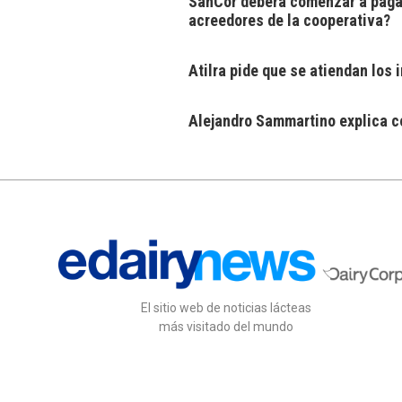
SanCor deberá comenzar a pagar
acreedores de la cooperativa?
Atilra pide que se atiendan los
Alejandro Sammartino explica có
El sitio web de noticias lácteas
más visitado del mundo