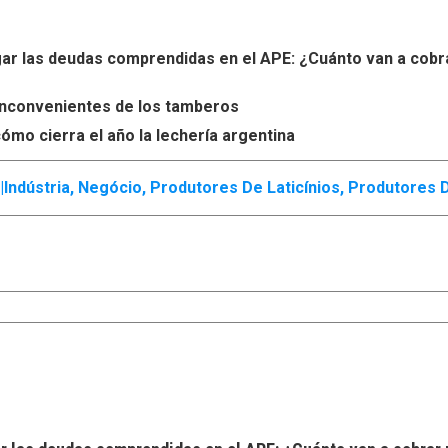
r las deudas comprendidas en el APE: ¿Cuánto van a cobr
s inconvenientes de los tamberos
ómo cierra el año la lechería argentina
|
Indústria
,
Negócio
,
Produtores De Laticínios
,
Produtores D