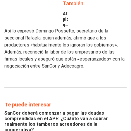
También
Atilra
pide
que
se
Así lo expresó Domingo Possetto, secretario de la
atiendan
seccional Rafaela, quien además, afirmó que a los
los
productores «habitualmente los ignoran los gobiernos».
inconvenientes
Además, reconoció la labor de los empresarios de las
de
los
firmas locales y aseguró que están «esperanzados» con la
tamberos
negociación entre SanCor y Adecoagro.
Te puede interesar
SanCor deberá comenzar a pagar las deudas
comprendidas en el APE: ¿Cuánto van a cobrar
realmente los tamberos acreedores de la
cooperativa?