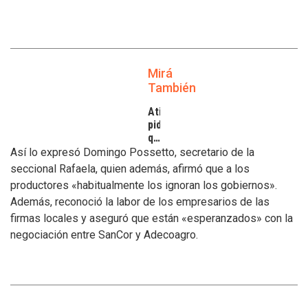
Mirá
También
Atilra
pide
que
se
Así lo expresó Domingo Possetto, secretario de la
atiendan
seccional Rafaela, quien además, afirmó que a los
los
productores «habitualmente los ignoran los gobiernos».
inconvenientes
Además, reconoció la labor de los empresarios de las
de
los
firmas locales y aseguró que están «esperanzados» con la
tamberos
negociación entre SanCor y Adecoagro.