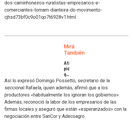
dos-caminhoneiros-ruralistas-empresarios-e-
comerciantes-tomam-dianteira-do-movimento-
cjhsd73bf0c9o01qo7t6928v1.html
Mirá
También
Atilra
pide
que
se
Así lo expresó Domingo Possetto, secretario de la
atiendan
seccional Rafaela, quien además, afirmó que a los
los
productores «habitualmente los ignoran los gobiernos».
inconvenientes
Además, reconoció la labor de los empresarios de las
de
los
firmas locales y aseguró que están «esperanzados» con la
tamberos
negociación entre SanCor y Adecoagro.